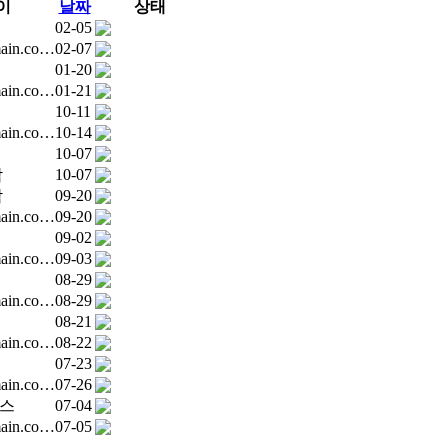
이
날짜
상태
02-05
ain.co…
02-07
01-20
ain.co…
01-21
10-11
ain.co…
10-14
10-07
작
10-07
작
09-20
ain.co…
09-20
09-02
ain.co…
09-03
08-29
ain.co…
08-29
08-21
ain.co…
08-22
07-23
ain.co…
07-26
스
07-04
ain.co…
07-05